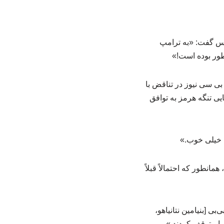
س گفت: «به ترامپ
طور بوده است!»
بی سی نیوز در تناقض با
یی تنگه هرمز به توافق
، خیلی خوب.»
طور که احتمالاً قبلاً
بی [بنیامین نتانیاهو،
را متوقف کردند.»