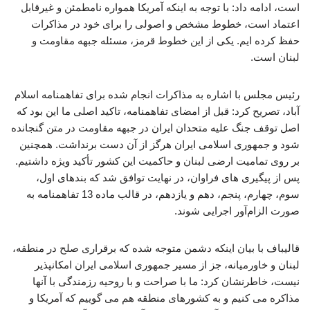
است، ادامه داد: با توجه به اینکه آمریکا همواره نامطمئن و غیرقابل
اعتماد است، خطوط مشخص و اصولی را برای خود در مذاکرات
حفظ کرده ایم. یکی از این خطوط قرمز، مسئله جبهه مقاومت و
لبنان است.
رئیس مجلس با اشاره به مذاکرات انجام شده برای تفاهمنامه اسلام
آباد، تصریح کرد: قبل از امضای تفاهمنامه، تاکید اصلی ما این بود که
اصل توقف جنگ علیه متحدان ایران در جبهه مقاومت در متن گنجانده
شود و جمهوری اسلامی ایران هرگز از آن دست برنداشت. همچنین
بر روی تمامیت ارضی لبنان و حاکمیت این کشور تأکید ویژه داشتیم.
پس از پیگیری های فراوان، در نهایت توافق شد که بندهای اول،
سوم، چهارم، پنجم، دهم و یازدهم، در قالب ماده 13 تفاهمنامه به
صورت الزام‌آور اجرایی شوند.
قالیباف با بیان اینکه دشمن متوجه شده که برقراری صلح در منطقه،
لبنان و خاورمیانه، جز از مسیر جمهوری اسلامی ایران امکانپذیر
نیست، خاطرنشان کرد: ما با صراحت و با روحیه رزمندگی با آنها
مذاکره می کنیم و به کشورهای منطقه هم می گوییم که آمریکا و