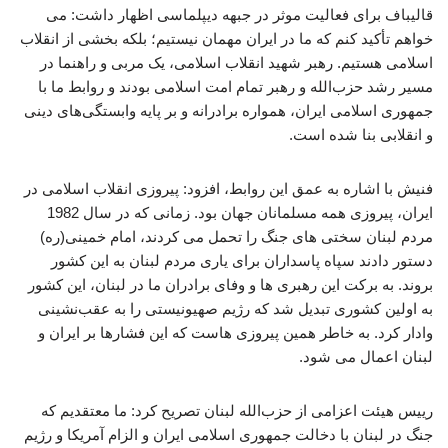
قالیباف برای فعالیت موثر در جبهه دیپلماسی اظهار داشت: می
خواهم تأکید کنم که ما در ایران مهمان نیستیم؛ بلکه بخشی از انقلاب
اسلامی هستیم. رهبر شهید انقلاب اسلامی، یک مربی و راهنما در
مسیر رشد حزب‌الله و رهبر تمام امت اسلامی بودند و روابط ما با
جمهوری اسلامی ایران، همواره برادرانه و بر پایه وابستگی‌های دینی
و انقلابی بنا شده است.
فنیش با اشاره به عمق این روابط، افزود: پیروزی انقلاب اسلامی در
ایران، پیروزی همه مسلمانان جهان بود. زمانی که در سال 1982
مردم لبنان سختی های جنگ را تحمل می کردند، امام خمینی(ره)
دستور دادند سپاه پاسداران برای یاری مردم لبنان به این کشور
بروند. به برکت این رهبری ها و وفای برادران ما در لبنان، این کشور
به اولین کشوری تبدیل شد که رژیم صهیونیستی را به عقب‌نشینی
وادار کرد. به خاطر همین پیروزی هاست که این فشارها بر ایران و
لبنان اعمال می شود.
رییس هیئت اعزامی از حزب‌الله لبنان تصریح کرد: ما معتقدیم که
جنگ در لبنان با دخالت جمهوری اسلامی ایران و الزام آمریکا و رژیم