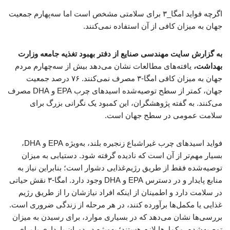
اگرچه فواید امگا_۳ برای سلامتی مشخص است اما سه‌پهارم جمعیت
جهان به میزان کافی از آن استفاده نمی‌کنند.
به گزارش سایت مهندسی صنایع از دفتر بهبود تغذیه جامعه وزارت
بهداشت،
یافته‌های مطالعات نشان می‌دهد بیش از سه‌چهارم مردم
جهان به میزان کافی امگا-۳ مصرف نمی‌کنند. ۷۶ درصد جمعیت
جهان، کمتر از سطح توصیه‌شده اسیدهای چرب EPA و DHA مصرف
می‌کنند. به گفته پژوهشگران، این کمبود یک نگرانی بزرگ برای
سلامت عمومی در سطح جهان است.
فواید اسیدهای چرب غیراشباع زنجیره بلند، به‌ویژه EPA و DHA،
بسیار مهم‌تر از آن است که نادیده گرفته شود. دستیابی به میزان
توصیه‌شده فقط از طریق رژیم‌غذایی دشوار است؛ بنابراین نیاز به
منابع پایدار و در دسترس EPA و DHA وجود دارد. امگا-۳ نقش حیاتی
در سلامت دارد و اطمینان از اینکه افراد نیازشان را از طریق رژیم
غذایی یا مکمل‌ها برآورده کنند، در هر مرحله از زندگی ضروری است.
بررسی‌ها نشان می‌دهد که در بسیاری موارد، برای رسیدن به میزان
توصیه‌شده، مکمل‌ها لازم هستند؛ به‌ویژه در دوران بارداری یا برای