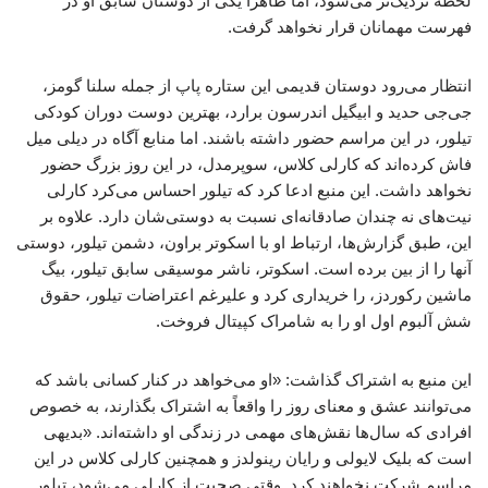
لحظه نزدیک‌تر می‌شود، اما ظاهراً یکی از دوستان سابق او در
فهرست مهمانان قرار نخواهد گرفت.
انتظار می‌رود دوستان قدیمی این ستاره پاپ از جمله سلنا گومز،
جی‌جی حدید و ابیگیل اندرسون برارد، بهترین دوست دوران کودکی
تیلور، در این مراسم حضور داشته باشند. اما منابع آگاه در دیلی میل
فاش کرده‌اند که کارلی کلاس، سوپرمدل، در این روز بزرگ حضور
نخواهد داشت. این منبع ادعا کرد که تیلور احساس می‌کرد کارلی
نیت‌های نه چندان صادقانه‌ای نسبت به دوستی‌شان دارد. علاوه بر
این، طبق گزارش‌ها، ارتباط او با اسکوتر براون، دشمن تیلور، دوستی
آنها را از بین برده است. اسکوتر، ناشر موسیقی سابق تیلور، بیگ
ماشین رکوردز، را خریداری کرد و علیرغم اعتراضات تیلور، حقوق
شش آلبوم اول او را به شامراک کپیتال فروخت.
این منبع به اشتراک گذاشت: «او می‌خواهد در کنار کسانی باشد که
می‌توانند عشق و معنای روز را واقعاً به اشتراک بگذارند، به خصوص
افرادی که سال‌ها نقش‌های مهمی در زندگی او داشته‌اند. «بدیهی
است که بلیک لایولی و رایان رینولدز و همچنین کارلی کلاس در این
مراسم شرکت نخواهند کرد. وقتی صحبت از کارلی می‌شود، تیلور