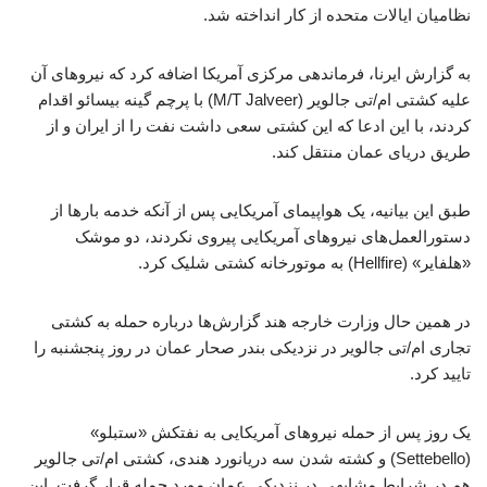
نظامیان ایالات متحده از کار انداخته شد.
به گزارش ایرنا، فرماندهی مرکزی آمریکا اضافه کرد که نیروهای آن
علیه کشتی ام/تی جالویر (M/T Jalveer) با پرچم گینه بیسائو اقدام
کردند، با این ادعا که این کشتی سعی داشت نفت را از ایران و از
طریق دریای عمان منتقل کند.
طبق این بیانیه، یک هواپیمای آمریکایی پس از آنکه خدمه بارها از
دستورالعمل‌های نیروهای آمریکایی پیروی نکردند، دو موشک
«هلفایر» (Hellfire) به موتورخانه کشتی شلیک کرد.
در همین حال وزارت خارجه هند گزارش‌ها درباره حمله به کشتی
تجاری ام‌/تی جالویر در نزدیکی بندر صحار عمان در روز پنجشنبه را
تایید کرد.
یک روز پس از حمله نیروهای آمریکایی به نفتکش «ستبلو»
(Settebello) و کشته شدن سه دریانورد هندی، کشتی ام/تی جالویر
هم در شرایط مشابهی در نزدیکی عمان مورد حمله قرار گرفت. این