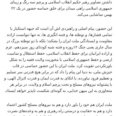
داشتن تصاویر رهبر حکیم انقلاب اسلامی و پرچم سه رنگ و زیبای
جمهوری اسلامی راهی میدان برای خلق حماسه حضور در یک ۲۲
بهمن تماشایی می‌کند.
این حضور، پیام اصلی و راهبردی اش آن است که جبهه استکبار با
تمامی فشارها، و توطئه ها، و فتنه انگیزی ها، نه تنها نتوانست اراده
مقاومت و ایستادگی ملت ایران را بشکند؛ بلکه با دو توطئه بزرگ در
سال جاری یعنی جنگ ۱۲روزه و فتنه شبه کودتای روز سیزدهم، عزم
و اراده ایرانیان برای حفظ انقلاب اسلامی، حفظ استقلال و تمامیت
ارضی و حفظ جمهوری اسلامی با محوریت ولایت فقیه را به شکل
باورنکردنی تقویت کرد. ملت ایران با این حضور حماسی در قاب
خیزش ملی، به دنیا این پیام را داد که در برابر هیچ قدرتی سر تسلیم
و تعظیم فرود نیاورده، با اتکای به قدرت ایمان و قدرت لایزال الهی، و
با پشتوانه نیروهای مسلح و تحت پرچم اسلام و ولایت، در برابر هر
متجاوزی به این میهن خدایی، به گونه‌ای شکست ناپذیر خواهد ایستاد.
ملت ایران هم خود را باور دارد و هم به نیروهای مسلح کشور اعتماد
دارد و هم به حقانیت و درستی راه رهبری و هم به وعده‌های نصرت