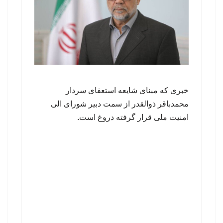
خبری که مبنای شایعه استعفای سردار
محمدباقر ذوالقدر از سمت دبیر شورای الی
امنیت ملی قرار گرفته دروغ است.