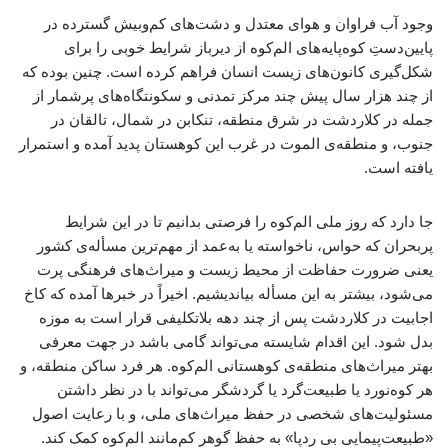
وجود آب فراوان و هوای معتدل و دشت‌های کم‌وبیش گسترده در
پایین‌دستِ کوه‌پایه‌های الم‌کوه از دیرباز شرایط خوبی را برای
شکل‌گیری کانون‌های زیست انسان فراهم کرده است. چنین بوده که
از چند هزار سال پیش چند مرکز تمدنی و سکونتگاه‌های پرشمار از
جمله در کلاردشت در شرق منطقه، تنکابن در شمال، تالقان در
جنوب، و منطقه‌ی الموت در غرب این کوهستان پدید آمده و استمرار
یافته است.
جا دارد که روز ملی الم‌کوه را فرصتی بدانیم تا در این شرایط
پربحران که حواس، ناخواسته یا به‌عمد از مهم‌ترین مسأله‌ی کشور
یعنی ضرورت حفاظت از محیط زیست و میراث‌های فرهنگی پرت
می‌شود، بیشتر به این مسأله بیاندیشیم. اخیراً در خبرها آمده که کاخ
اجابیت در کلاردشت پس از چند دهه بلاتکلیفی قرار است به موزه
بدل شود. این اقدام شایسته می‌تواند گامی باشد در جهت معرفی
بهتر میراث‌های منطقه‌ی کوهستانی الم‌کوه. هر فرد ساکن منطقه، و
هر کوه‌نورد یا طبیعت‌گرد یا گردشگر می‌تواند با در نظر داشتن
مسئولیت‌های شخصی در حفظ میراث‌های ملی، و با رعایت اصول
«طبیعت‌پیمایی بی ردپا» به حفظ گوهر کم‌مانند الم‌کوه کمک کند.