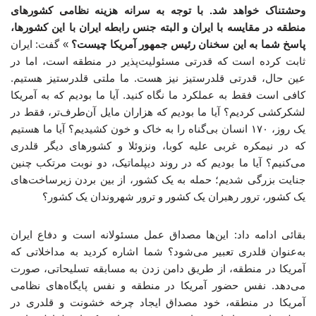
وحشتناک خواهد شد. با توجه به سرانه هزینه نظامی کشورهای
منطقه در مقایسه با ایران و البته جنس رابطه ایران با این کشورها،
پاسخ شما به این سخنان رئیس جمهور آمریکا چیست؟
» گفت: ایران
ثابت کرده است که قدرتی مسئولیت‌پذیر در منطقه است، اما در
عین حال، قدرتی قلدرستیز نیز هست. ما ملتی قلدرستیز هستیم.
کافی است فقط به عملکرد ما نگاه کنید. آیا ما بودیم که به آمریکا
لشکرکشی کردیم؟ آیا ما بودیم که هزاران مایل آن‌طرف‌تر، فقط در
یک روز، ۱۷۰ انسان بی‌گناه را به خاک و خون کشیدیم؟ آیا ما هستیم
که در نیمکره غربی علیه کوبا، ونزوئلا و کشورهای دیگر قلدری
می‌کنیم؟ آیا ما بودیم که در روند دیپلماتیک، دو نوبت مرتکب چنین
جنایت بزرگی شدیم؛ حمله به یک کشور، از بین بردن زیرساخت‌های
یک کشور، ترور رهبران یک کشور و ترور شهروندان یک کشور؟
بقائی ادامه داد: این‌ها مصداق عمل مسئولانه است و دفاع ایران
به‌عنوان قلدری تعبیر می‌شود؟ شما اشاره کردید به مداخلاتی که
آمریکا در منطقه، از طریق دامن زدن به مسابقه تسلیحاتی، صورت
می‌دهد. نفس حضور آمریکا در منطقه و نفس پایگاه‌های نظامی
آمریکا در منطقه، خود مصداق ایجاد چرخه خشونت و قلدری در