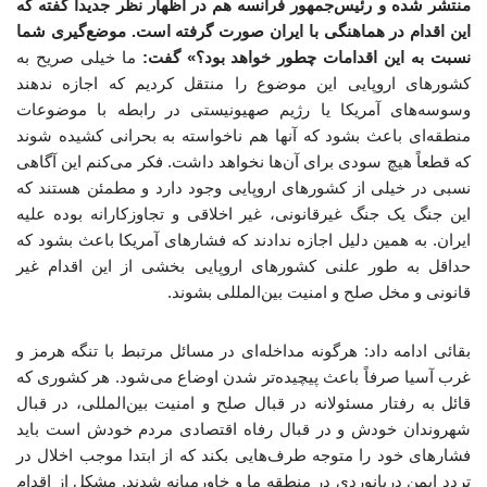
منتشر شده و رئیس‌جمهور فرانسه هم در اظهار نظر جدیداً گفته که
این اقدام در هماهنگی با ایران صورت گرفته است. موضع‌گیری شما
نسبت به این اقدامات چطور خواهد بود؟» گفت:
ما خیلی صریح به
کشورهای اروپایی این موضوع را منتقل کردیم که اجازه ندهند
وسوسه‌های آمریکا یا رژیم صهیونیستی در رابطه با موضوعات
منطقه‌ای باعث بشود که آنها هم ناخواسته به بحرانی کشیده شوند
که قطعاً هیچ سودی برای آن‌ها نخواهد داشت. فکر می‌کنم این آگاهی
نسبی در خیلی از کشورهای اروپایی وجود دارد و مطمئن هستند که
این جنگ یک جنگ غیرقانونی، غیر اخلاقی و تجاوزکارانه بوده علیه
ایران. به همین دلیل اجازه ندادند که فشارهای آمریکا باعث بشود که
حداقل به طور علنی کشورهای اروپایی بخشی از این اقدام غیر
قانونی و مخل صلح و امنیت بین‌المللی بشوند.
بقائی ادامه داد: هرگونه مداخله‌ای در مسائل مرتبط با تنگه هرمز و
غرب آسیا صرفاً باعث پیچیده‌تر شدن اوضاع می‌شود. هر کشوری که
قائل به رفتار مسئولانه در قبال صلح و امنیت بین‌المللی، در قبال
شهروندان خودش و در قبال رفاه اقتصادی مردم خودش است باید
فشارهای خود را متوجه طرف‌هایی بکند که از ابتدا موجب اخلال در
تردد ایمن دریانوردی در منطقه ما و خاورمیانه شدند. مشکل از اقدام