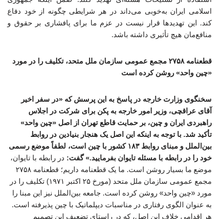
اسلامی ایران به‌خوبی می‌داند در هر شرایطی چگونه از خود دفاع
کند. این تهدیدها قرار نیست در عزم ما برای پافشاری بر حقوق و
منافع‌مان هیچ تأثیری داشته باشد.
قطعنامه ۲۷۵۸ مجمع عمومی سازمان ملل متحد، تکلیف را در مورد
«چین واحد» روشن کرده است
سخنگوی وزارت خارجه در پاسخ به این پرسش که «در سفر اخیر
آقای عراقچی، وزیر امور خارجه به پکن برای شرکت در اجلاس
راهبردی ایران و چین، بر حمایت قاطع تهران از اصل «چین واحد»
تأکید شد. با توجه به اینکه این اصل یک هنجار بنیادین در روابط
بین‌الملل و مبنای روابط ۱۸۳ کشور با چین است، لطفاً موضع رسمی
خود را در رابطه با مسئله تایوان بفرمایید.» گفت:
در رابطه با تایوان،
موضع ما بسیار روشن است. ما یک قطعنامه داریم؛ قطعنامه ۲۷۵۸
مجمع عمومی سازمان ملل متحد (مورخ ۲۵ اکتبر ۱۹۷۱) تکلیف را در
مورد «چین واحد» روشن کرده است. جامعه بین‌الملل نیز این مبنا را
به عنوان الگوی رفتاری در مناسبات دیپلماتیک با چین پذیرفته است.
هر اقدامی خلاف این اصل، که در راستای تضعیف این تصمیم