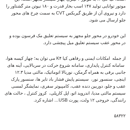
موتور توانایی تولید ۱۴۷ اسب بخار قدرت و ۱۸۰ نیوتن متر گشتاور را
دارد و نیروی آن از طریق گیربکس CVT به سمت چرخ های محور
جلو ارسال می شود.
این خودرو در محور جلو مجهز به سیستم تعلیق مک فرسون بوده و
در محور عقب سیستم تعلیق میل پیچشی دارد.
از جمله امکانات ایمنی و رفاهی کیا K۴ می توان به؛ چهار کیسه هوا،
سامانه کنترل پایداری، سامانه شروع حرکت در سربالایی، آینه های
جانبی برقی به همراه گرمکن، نوربالا اتوماتیک، مالتی مدیا ۱۲.۳
اینچی، سنسور نور، سیستم پایش فشار باد تایر ها، سنسور پارک
عقب و جلو، دوربین دنده عقب، کامپیوتر سفری، نمایشگر لمسی
سیستم مالتی مدیا، اندروید اتو، اپل کارپلی، کروز کنترل ، حالت های
رانندگی، خروجی ۱۲ ولت، پورت USB… اشاره کرد.
۵۸۳۲۲