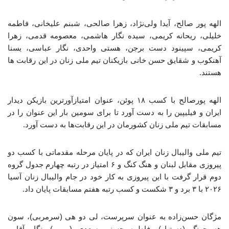
الهه پور صالح، آیدا ولی‌نژاد، زهرا صالحی، شبنم علیخانی، فاطمه
خلیلی، ریحانه کریمی، سیده نگار هاشمی، معصومه قدمی، زهرا
کریمی، سپینود دست برجن، هستی واحدی، نگار عباسی، یسنا
آهنکوب و شقایق حسن خانی بازیکنان تیم ملی زنان در این رقابت ها
هستند.
الهه پورصالح با کسب ۱۸ پوئن، عنوان امتیازآورترین بازیکن دیدار
ایران و فیلیپین را به دست آورد تا برای سومین بار این عنوان را در
مسابقات تیم ملی زنان کشورمان در این رقابت‌ها به دست آورد.
تیم ملی والیبال زنان ایران که در پایان مرحله مقدماتی با کسب دو
پیروزی مقابل لبنان و هنگ کنگ و ۶ امتیاز در رتبه چهارم جدول گروه
دوم قرار گرفت با این پیروزی به کار خود در جام والیبال زنان آسیا
۲۰۲۶ با ۳ برد و ۳ شکست و کسب رتبه هفتم مسابقات پایان داد.
مژگان حسن‌زاده به عنوان سرپرست، لی دو هی (سرمربی)، سون
هه چونگ (دستیار)، فاطمه حسنی سعدی (مربی)، نگار آقایی