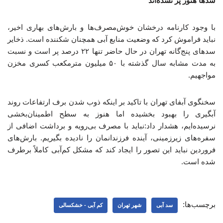
سدها هنوز پر نشده‌اند
با وجود کارنامه درخشان خوش‌مصرف‌ها و بارش‌های بهاری اخیر،
نباید فراموش کرد که وضعیت منابع آبی همچنان شکننده است. ذخایر
سدهای پنج‌گانه تهران در حال حاضر تنها ۲۲ درصد پر است و نسبت
به مدت مشابه سال گذشته با ۵۰ میلیون مترمکعب کسری مخزن
مواجهیم.
سخنگوی آبفای تهران با تاکید بر اینکه ذوب شدن برف ارتفاعات روند
آبگیری را بهبود بخشیده اما هنوز به سطح اطمینان‌بخشی
نرسیده‌ایم، هشدار داد:نباید با مصرف بی‌رویه و برداشت اضافی از
سفره‌های زیرزمینی، آینده فرزندانمان را نادیده بگیریم. بارش‌های
فروردین‌ نباید این تصور را ایجاد کند که مشکل کم‌آبی کاملاً برطرف
شده است.
برچسب‌ها:
سد آبی
شهر تهران
کم آبی - خشکسالی