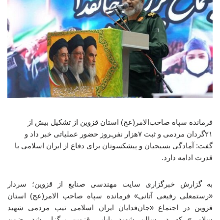
فرمانده سپاه صاحب‌الامر(عج) استان قزوین از تشکیل بیش از
۲۱گردان مردمی و ثبت ۷هزار نفرـروز حضور عملیاتی خبر داد و
گفت: آمادگی بسیجیان و پیشکسوتان برای دفاع از ایران اسلامی با
قدرت ادامه دارد.
به گزارش خبرگزاری سایت مهندسی صنایع از قزوین؛ سردار
«رستمعلی رفیعی آتانی» فرمانده سپاه صاحب الامر(عج) استان
قزوین در اجتماع «جان‌فدایان ایران اسلامی تیپ مردمی شهید
سلامی» که در سالن شهید بابایی قزوین برگزار شد، ضمن