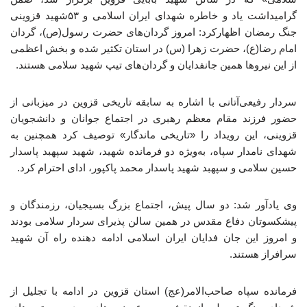
گرامیداشت یاد و خاطره شهدای ایران اسلامی و ۵۳شهید قزوینی
جنگ رمضان اظهارکرد: امروز گردان‌های حضرت رسول(ص)، گردان
امام رضا(ع)، حضرت زهرا (س) در استان تکثیر شده و بخش اعظمی
از این نیروها همین جانفدایان و گردان‌های تیپ شهید سلامی هستند.
سردار رفیعی‌آتانی با اشاره به سابقه تاریخی قزوین در میزبانی از
حضور فرزند مقام معظم رهبری در اجتماع جوانان و دانشجویان
قزوینی، این رویداد را «تاریخی ماندگار» توصیف کرد همچنین به
شهدای نامدار سپاه، به‌ویژه دو فرمانده شهید، شهید سپهبد پاسدار
حسین سلامی و سپهبد شهید پاسدار محمد پاکپور، ادای احترام کرد.
وی یادآور شد: دو سال پیش، اجتماع بزرگ بسیجیان، رزمندگان و
پیشکسوتان دفاع مقدس در همین سالن پذیرای سردار سلامی بودند
و امروز این جان فدایان ایران اسلامی ادامه دهنده راه آن شهید
سرافراز هستند.
فرمانده سپاه صاحب‌الامر(عج) استان قزوین در ادامه با تجلیل از