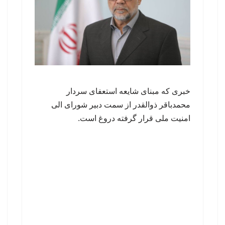
خبری که مبنای شایعه استعفای سردار
محمدباقر ذوالقدر از سمت دبیر شورای الی
امنیت ملی قرار گرفته دروغ است.