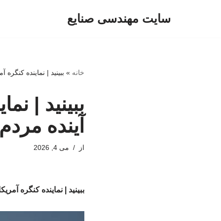
سایت مهندسی صنایع
پرش
به
محتوا
خانه
»
ببینید | نماینده کنگره 
ببینید | نم
آینده مردم
از
می 4, 2026
ببینید | نماینده کنگره آمری