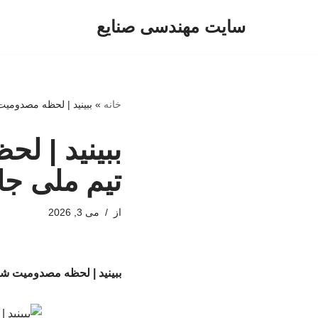
سایت مهندسی صنایع
پرش
به
محتوا
خانه
»
ببینید | لحظه مصدومیت
ببینید | ل
تیم ملی جا
از
می 3, 2026
ببینید | لحظه مصدومیت شدی