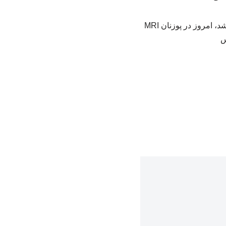
با اعلام سخنگوی باشگاه لخ پوزنان، علی قلی‌زاده که در بازی دیشب تیمش مقابل موتور مصدوم شد، امروز در پوزنان MRI
س