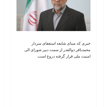
خبری که مبنای شایعه استعفای سردار
محمدباقر ذوالقدر از سمت دبیر شورای الی
امنیت ملی قرار گرفته دروغ است.