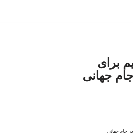
یم برای
ام جهانی