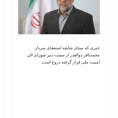
خبری که مبنای شایعه استعفای سردار
محمدباقر ذوالقدر از سمت دبیر شورای الی
امنیت ملی قرار گرفته دروغ است.