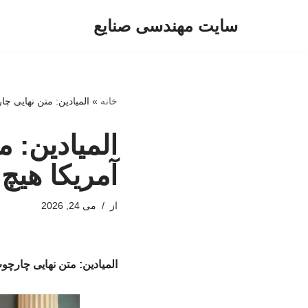
سایت مهندسی صنایع
پرش
به
محتوا
خانه
»
المیادین: متن نهایی چا
المیادین: 
آمریکا هیچ 
از
می 24, 2026
المیادین: متن نهایی چارچوب