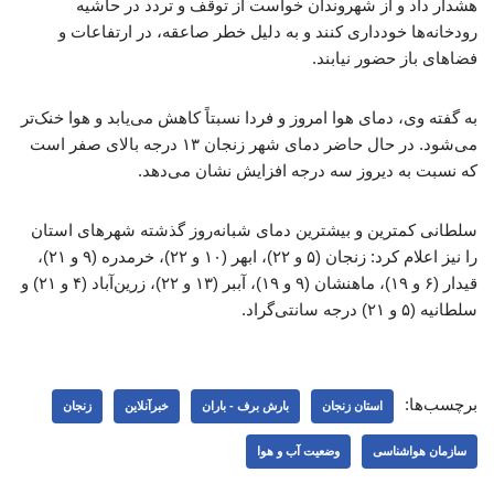
هشدار داد و از شهروندان خواست از توقف و تردد در حاشیه
رودخانه‌ها خودداری کنند و به دلیل خطر صاعقه، در ارتفاعات و
فضاهای باز حضور نیابند.
به گفته وی، دمای هوا امروز و فردا نسبتاً کاهش می‌یابد و هوا خنک‌تر
می‌شود. در حال حاضر دمای شهر زنجان ۱۳ درجه بالای صفر است
که نسبت به دیروز سه درجه افزایش نشان می‌دهد.
سلطانی کمترین و بیشترین دمای شبانه‌روز گذشته شهرهای استان
را نیز اعلام کرد: زنجان (۵ و ۲۲)، ابهر (۱۰ و ۲۲)، خرمدره (۹ و ۲۱)،
قیدار (۶ و ۱۹)، ماهنشان (۹ و ۱۹)، آببر (۱۳ و ۲۲)، زرین‌آباد (۴ و ۲۱) و
سلطانیه (۵ و ۲۱) درجه سانتی‌گراد.
برچسب‌ها:
استان زنجان
بارش برف - باران
خبرآنلاین
زنجان
سازمان هواشناسی
وضعیت آب و هوا