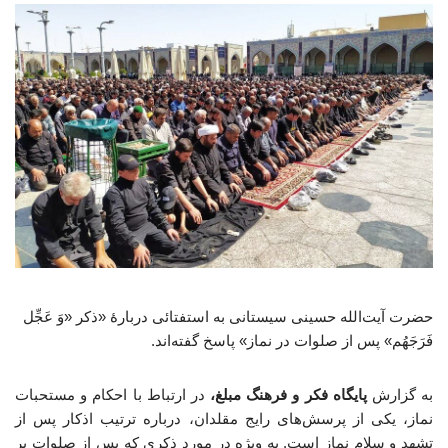
حضرت آیت‌الله حسینی سیستانی به استفتائی دربارهٔ «ذکر «وَ عَجِّل
فَرَجَهُم» پس از صلوات در نماز» پاسخ گفته‌اند.
به گزارش
پایگاه فکر و فرهنگ مبلغ،
در ارتباط با احکام و مستحبات
نماز، یکی از پرسش‌های رایج مقلدان، درباره ترتیب اذکار پس از
تشهد و سلام نماز است. به ویژه در مورد ذکری که پس از صلوات بر