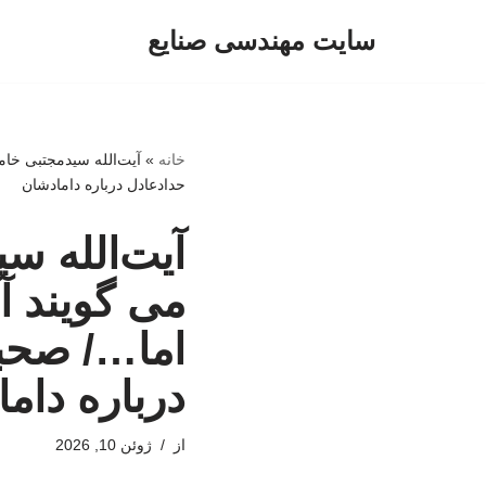
سایت مهندسی صنایع
پرش
به
محتوا
خانه
»
آیت‌الله سیدمجتبی خام
حدادعادل درباره دامادشان
آیت‌الله سی
می گویند آ
اما…/ صحبت
درباره دام
از
ژوئن 10, 2026