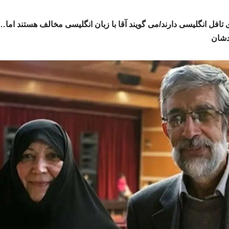
ی تافل انگلیسی دارند/می گویند آقا با زبان انگلیسی مخالف هستند ام
دشان