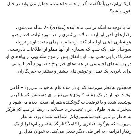
با یک پیام تقریباً ناگفته: اگر او همه جا هست، چطور می‌تواند در حال
افول باشد؟
اما با توجه به اینکه ترامپ ماه آینده (میلادی) ۸۰ ساله می‌شود،
رفتارهای اخیر او باید سوالات بیشتری را در مورد ثبات، قضاوت و
هوشیاری ذهنی او ایجاد کند، ازجمله پیام‌های متعدد او در تروث
سوشال طی یک شب که بسیاری از آنها مملو از اطلاعات نادرست،
خطرناک یا بی‌معنی بود. این اتفاق پس از موج مشابهی از پیام‌های او
در رسانه‌های اجتماعی در هفته‌های قبل رخ داد، تهدید آخرالزمانی
برای نابودی یک تمدن و توهین‌های بیشتر و بیشتر به خبرنگاران.
همچنین به نظر می‌رسد که او در ملاء عام به خواب می‌رود – گاهی
اوقات دو بار در یک هفته، کبودی‌هایی نیز روی دستانش که با گریم
پوشیده شده و با توضیحات گیج‌کننده همراه است، دیده می‌شود و
سخنرانی‌های طولانی‌تر ، عجیب‌تر با جملات بی‌ربط. ترامپ که هرگز
به خاطر توانایی خودسانسوری‌اش شناخته نشده بود، به نظر
می‌رسد که هرگونه فیلتری را کاملاً کنار گذاشته و پیام‌ها را از یک
رفتار افراطی به افراطی دیگر تبدیل می‌کند، به‌عنوان مثال او