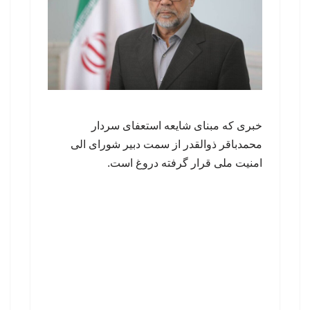
خبری که مبنای شایعه استعفای سردار
محمدباقر ذوالقدر از سمت دبیر شورای الی
امنیت ملی قرار گرفته دروغ است.